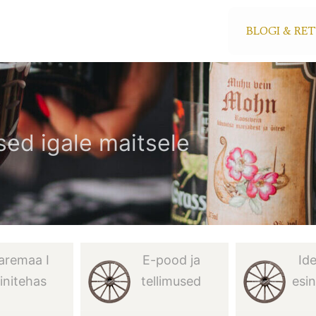
BLOGI & RE
ed igale maitsele
aremaa I
E-pood ja
Id
initehas
tellimused
esi