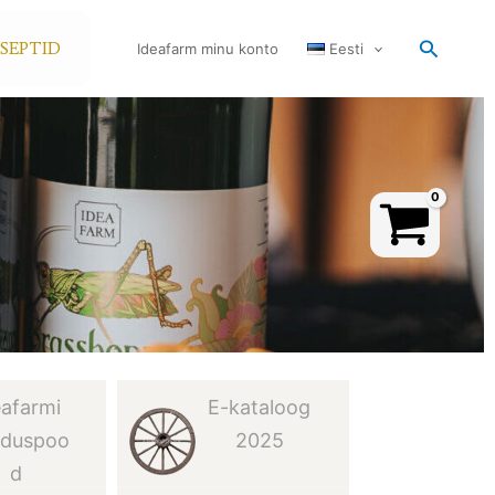
Search
TSEPTID
Ideafarm minu konto
Eesti
eafarmi
E-kataloog
nduspoo
2025
d