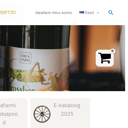
Search
TSEPTID
Ideafarm minu konto
Eesti
eafarmi
E-kataloog
nduspoo
2025
d