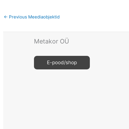
←
Previous Meediaobjektid
Metakor OÜ
E-pood/shop