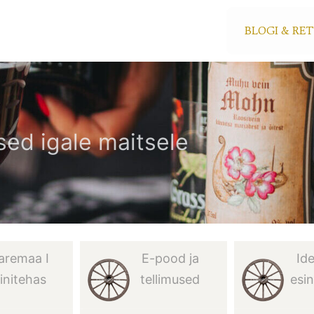
BLOGI & RE
ed igale maitsele
aremaa I
E-pood ja
Id
initehas
tellimused
esi