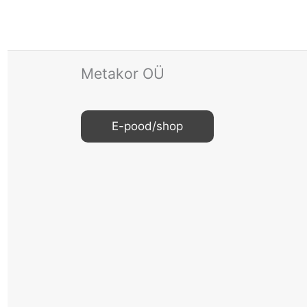
Metakor OÜ
E-pood/shop