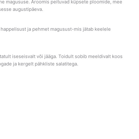
ehme magususe. Aroomis peituvad küpsete ploomide, mee
dsesse augustipäeva.
s happelisust ja pehmet magusust-mis jätab keelele
tult iseseisvalt või jääga. Toidult sobib meeldivalt koos
gade ja kergelt pähkliste salatitega.