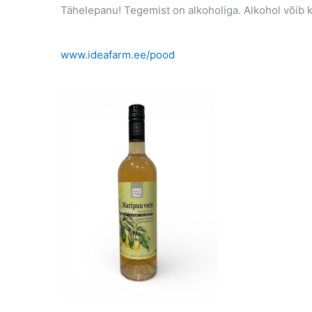
Tähelepanu! Tegemist on alkoholiga. Alkohol võib ka
www.ideafarm.ee/pood