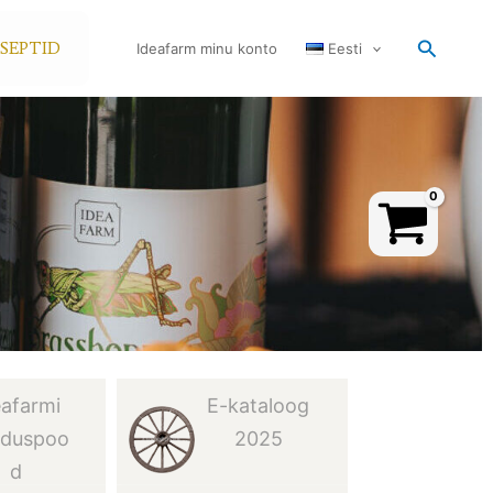
Search
TSEPTID
Ideafarm minu konto
Eesti
eafarmi
E-kataloog
nduspoo
2025
d