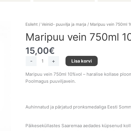
Maripuu
Esileht
/
Veinid- puuvilja ja marja
/ Maripuu vein 750ml 1
vein
Maripuu vein 750ml 1
750ml
10%
15,00
€
vol
kogus
-
+
Lisa korvi
Maripuu vein 750ml 10%vol – haralise kollase ploom
Poolmagus puuviljavein.
Auhinnatud ja pärjatud pronksmedaliga Eesti Somme
Päikeseküllastes Saaremaa aedades küpsenud koll