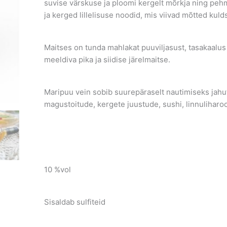
suvise värskuse ja ploomi kergelt mõrkja ning p
ja kerged lillelisuse noodid, mis viivad mõtted kul
Maitses on tunda mahlakat puuviljasust, tasakaalu
meeldiva pika ja siidise järelmaitse.
Maripuu vein sobib suurepäraselt nautimiseks jahuta
magustoitude, kergete juustude, sushi, linnuliharoo
10 %vol
Sisaldab sulfiteid