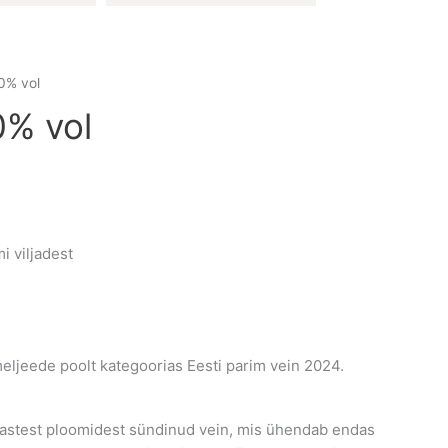
0% vol
0% vol
i viljadest
ljeede poolt kategoorias Eesti parim vein 2024.
astest ploomidest sündinud vein, mis ühendab endas