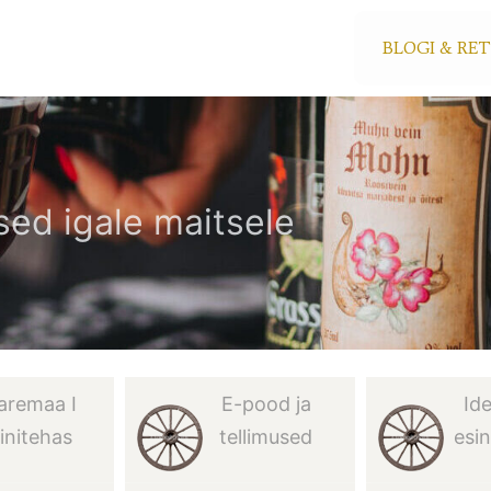
BLOGI & RE
ed igale maitsele
aremaa I
E-pood ja
Id
initehas
tellimused
esi