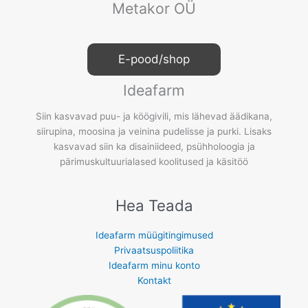
Metakor OÜ
E-pood/shop
Ideafarm
Siin kasvavad puu- ja köögivili, mis lähevad äädikana,
siirupina, moosina ja veinina pudelisse ja purki. Lisaks
kasvavad siin ka disainiideed, psühholoogia ja
pärimuskultuurialased koolitused ja käsitöö
Hea Teada
Ideafarm müügitingimused
Privaatsuspoliitika
Ideafarm minu konto
Kontakt