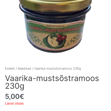
Esileht
/
Keedised
/ Vaarika-mustsõstramoos 230g
Vaarika-mustsõstramoos
230g
5,00
€
Laost otsas