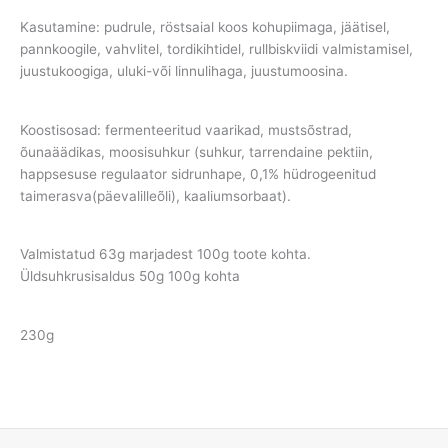
Kasutamine: pudrule, röstsaial koos kohupiimaga, jäätisel,
pannkoogile, vahvlitel, tordikihtidel, rullbiskviidi valmistamisel,
juustukoogiga, uluki-või linnulihaga, juustumoosina.
Koostisosad: fermenteeritud vaarikad, mustsõstrad,
õunaäädikas, moosisuhkur (suhkur, tarrendaine pektiin,
happsesuse regulaator sidrunhape, 0,1% hüdrogeenitud
taimerasva(päevalilleõli), kaaliumsorbaat).
Valmistatud 63g marjadest 100g toote kohta.
Üldsuhkrusisaldus 50g 100g kohta
230g