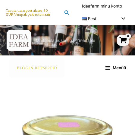
Skip
Ideafarm minu konto
to
Tasuta transport alates 50
Search
EUR Venipak pakiautomaati
content
Eesti
Maitseelamused igale maitsele
Menüü
BLOGI & RETSEPTID