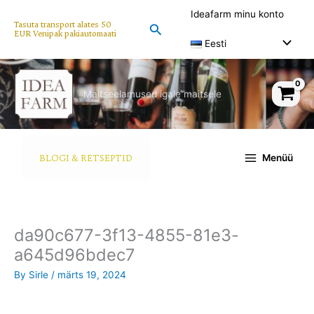
Skip
Ideafarm minu konto
to
Tasuta transport alates 50
Search
EUR Venipak pakiautomaati
content
Eesti
Maitseelamused igale maitsele
Menüü
BLOGI & RETSEPTID
da90c677-3f13-4855-81e3-
a645d96bdec7
By
Sirle
/
märts 19, 2024